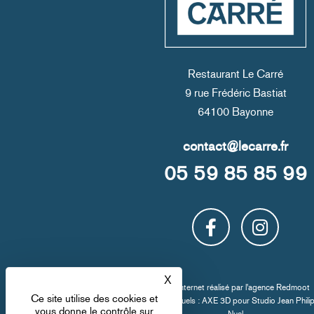
Restaurant Le Carré
9 rue Frédéric Bastiat
64100 Bayonne
05 59 85 85 99
X
Masquer le bandeau des co
Site internet réalisé par l'
agence Redmoot
Ce site utilise des cookies et
Crédit visuels : AXE 3D pour
Studio Jean Phili
vous donne le contrôle sur