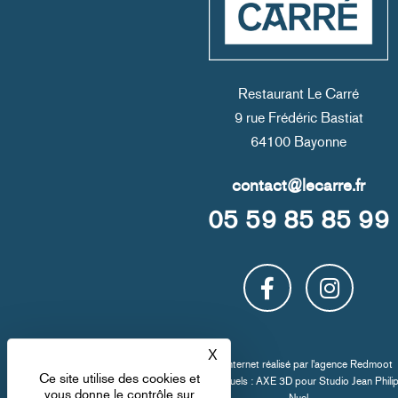
Restaurant Le Carré
9 rue Frédéric Bastiat
64100 Bayonne
05 59 85 85 99
X
Masquer le bandeau des co
Site internet réalisé par l'
agence Redmoot
Ce site utilise des cookies et
Crédit visuels : AXE 3D pour
Studio Jean Phili
vous donne le contrôle sur