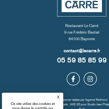
Restaurant Le Carré
9 rue Frédéric Bastiat
64100 Bayonne
05 59 85 85 99
X
Masquer le bandeau des co
Site internet réalisé par l'
agence Redmoot
Ce site utilise des cookies et
Crédit visuels : AXE 3D pour
Studio Jean Phili
vous donne le contrôle sur