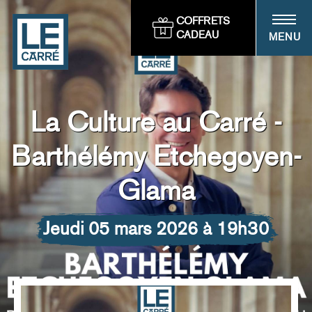
Panneau de gestion des cookies
COFFRETS
CADEAU
MENU
La Culture au Carré -
Barthélémy Etchegoyen-
Glama
jeudi 05 mars 2026 à 19h30