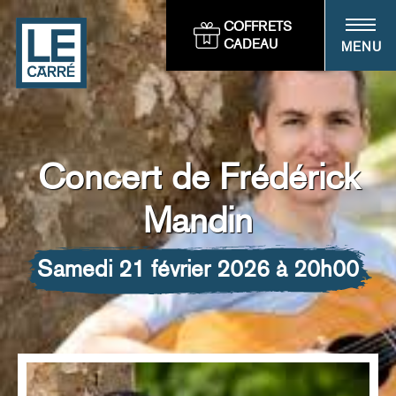
Panneau de gestion des cookies
COFFRETS
CADEAU
MENU
Concert de Frédérick
Mandin
samedi 21 février 2026 à 20h00